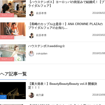
【ハウステンボス】ヨーロッパの街並みで結婚式！【ブ
ライダルフェア】
2016/06/02
萩原孝博
ウエディング
【長崎のカップルは是非！】ANA CROWNE PLAZAの
ブライダルフェアのお知ら...
2016/03/02
萩原孝博
ウエディング
ハウステンボスwedding☆
2016/01/08
zukojulian
ウエディング
ヘア記事一覧
【重大発表！】BeautyBeautyBeauty vol.8 開催決
定！！！
2018/10/09
緒方豪
ヘア