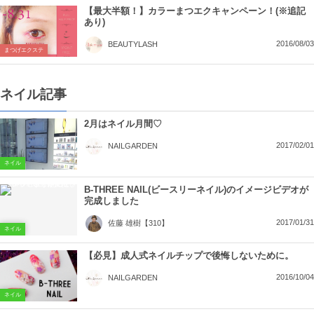
【最大半額！】カラーまつエクキャンペーン！(※追記
あり)
2016/08/03
BEAUTYLASH
まつげエクステ
ネイル記事
2月はネイル月間♡
2017/02/01
NAILGARDEN
ネイル
B-THREE NAIL(ビースリーネイル)のイメージビデオが
完成しました
2017/01/31
佐藤 雄樹【310】
ネイル
【必見】成人式ネイルチップで後悔しないために。
2016/10/04
NAILGARDEN
ネイル