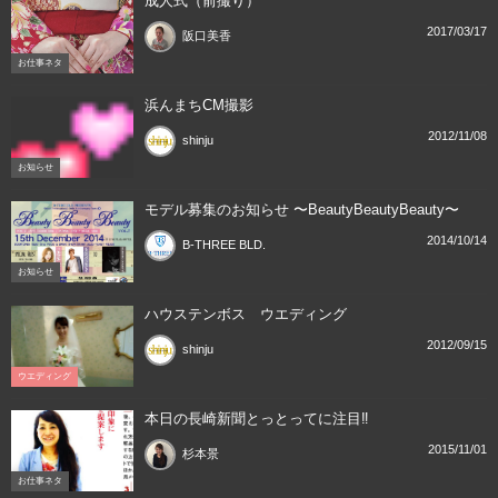
成人式（前撮り）
2017/03/17
阪口美香
お仕事ネタ
浜んまちCM撮影
2012/11/08
shinju
お知らせ
モデル募集のお知らせ 〜BeautyBeautyBeauty〜
2014/10/14
B-THREE BLD.
お知らせ
ハウステンボス ウエディング
2012/09/15
shinju
ウエディング
本日の長崎新聞とっとってに注目‼︎
2015/11/01
杉本景
お仕事ネタ