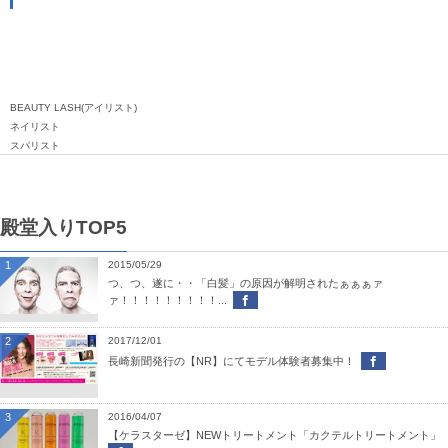
BEAUTY LASH(アイリスト)
ネイリスト
スパリスト
殿堂入りTOP5
1
2015/05/29
つ、つ、遂に・・「白髪」の原因が解明されたぁぁぁァ
ァ！！！！！！！！！...
2
2017/12/01
長崎新聞発行の【NR】にてモデル体験者募集中！
3
2016/04/07
【ケラスターゼ】NEWトリートメント「カクテルトリートメント」