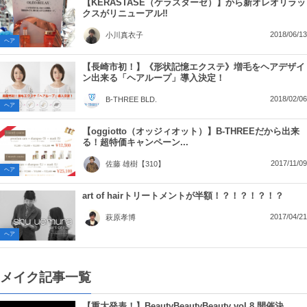
【KERASTASE（ケラスターゼ）】から新オレオリラッ
クスがリニューアル‼︎
2018/06/13
小川真衣子
ヘア
【長崎市初！】《形状記憶エクステ》増毛をヘアデザイ
ン出来る「ヘアループ」導入決定！
2018/02/06
B-THREE BLD.
ヘア
【oggiotto（オッジィオット）】B-THREEだから出来
る！超特価キャンペーン...
2017/11/09
佐藤 雄樹【310】
ヘア
art of hairトリートメントが半額！？！？！？！？
2017/04/21
萩原孝博
ヘア
メイク記事一覧
【重大発表！】BeautyBeautyBeauty vol.8 開催決