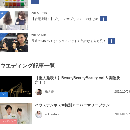
4
2015/10/16
【話題沸騰！】ブリーチサプリメントのまとめ
5
2017/11/09
長崎でSIXPAD（シックスパッド）気になる方必見！
ウエディング記事一覧
【重大発表！】BeautyBeautyBeauty vol.8 開催決
定！！！
2018/10/09
緒方豪
ヘア
ハウステンボス❤特別アニバーサリープラン
2017/01/22
zukojulian
ウエディング