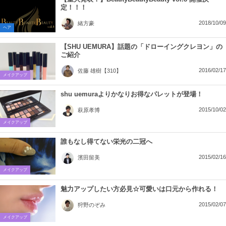
定！！！
2018/10/09
緒方豪
ヘア
【SHU UEMURA】話題の「ドローイングクレヨン」の
ご紹介
2016/02/17
佐藤 雄樹【310】
メイクアップ
shu uemuraよりかなりお得なパレットが登場！
2015/10/02
萩原孝博
メイクアップ
誰もなし得てない栄光の二冠へ
2015/02/16
濱田留美
メイクアップ
魅力アップしたい方必見☆可愛いは口元から作れる！
2015/02/07
狩野のぞみ
メイクアップ