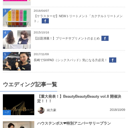
3
2016/04/07
【ケラスターゼ】NEWトリートメント「カクテルトリートメン
ト」
4
2015/10/16
【話題沸騰！】ブリーチサプリメントのまとめ
5
2017/11/09
長崎でSIXPAD（シックスパッド）気になる方必見！
ウエディング記事一覧
【重大発表！】BeautyBeautyBeauty vol.8 開催決
定！！！
2018/10/09
緒方豪
ヘア
ハウステンボス❤特別アニバーサリープラン