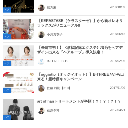
2018/10/09
緒方豪
ヘア
【KERASTASE（ケラスターゼ）】から新オレオリ
ラックスがリニューアル‼︎
2018/06/13
小川真衣子
ヘア
【長崎市初！】《形状記憶エクステ》増毛をヘアデ
ザイン出来る「ヘアループ」導入決定！
2018/02/06
B-THREE BLD.
ヘア
【oggiotto（オッジィオット）】B-THREEだから出
来る！超特価キャンペーン...
2017/11/09
佐藤 雄樹【310】
ヘア
art of hairトリートメントが半額！？！？！？！？
2017/04/21
萩原孝博
ヘア