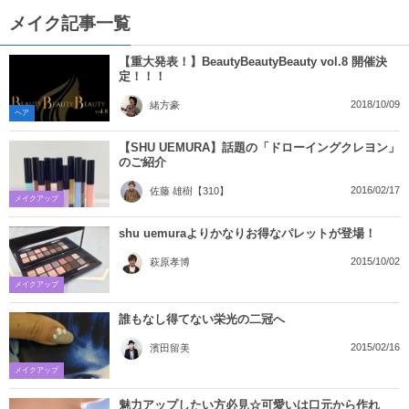
メイク記事一覧
【重大発表！】BeautyBeautyBeauty vol.8 開催決
定！！！
2018/10/09
緒方豪
ヘア
【SHU UEMURA】話題の「ドローイングクレヨン」
のご紹介
2016/02/17
佐藤 雄樹【310】
メイクアップ
shu uemuraよりかなりお得なパレットが登場！
2015/10/02
萩原孝博
メイクアップ
誰もなし得てない栄光の二冠へ
2015/02/16
濱田留美
メイクアップ
魅力アップしたい方必見☆可愛いは口元から作れ