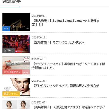
関連記事
2018/10/09
【重大発表！】BeautyBeautyBeauty vol.8 開催決
定！！！
ヘア
2018/06/12
【緊急告知！】モデルになりたい貴女へ
お知らせ
2018/04/10
【ラッシュアディクト】革命的まつげトリートメント販
売開始しました。
まつげエクステ
2018/03/25
【アレクサンドルドゥパリ】新製品導入のお知らせ
美容アイテム
2018/02/06
【長崎市初！】《形状記憶エクステ》増毛をヘアデザイ