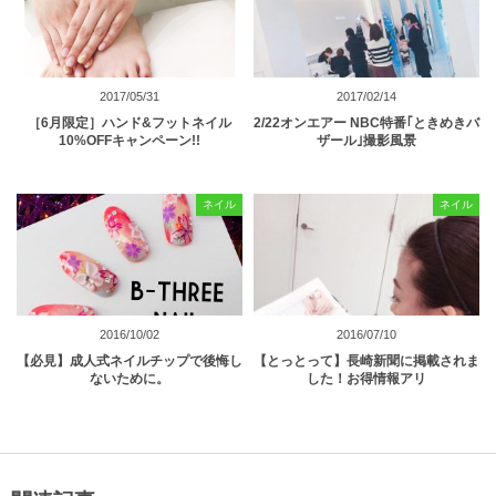
2017/05/31
2017/02/14
［6月限定］ハンド&フットネイル
2/22オンエアー NBC特番｢ときめきバ
10%OFFキャンペーン!!
ザール｣撮影風景
ネイル
ネイル
2016/10/02
2016/07/10
【必見】成人式ネイルチップで後悔し
【とっとって】長崎新聞に掲載されま
ないために。
した！お得情報アリ