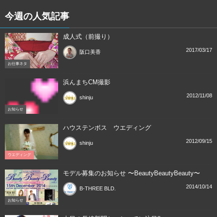
今週の人気記事
成人式（前撮り）
2017/03/17
阪口美香
お仕事ネタ
浜んまちCM撮影
2012/11/08
shinju
お知らせ
ハウステンボス ウエディング
2012/09/15
shinju
ウエディング
モデル募集のお知らせ 〜BeautyBeautyBeauty〜
2014/10/14
B-THREE BLD.
お知らせ