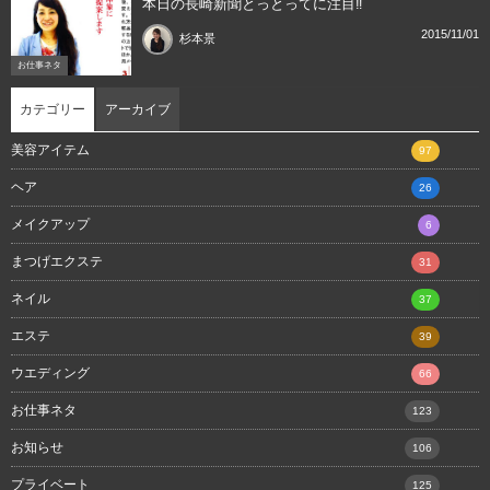
本日の長崎新聞とっとってに注目‼︎
2015/11/01
杉本景
お仕事ネタ
カテゴリー
アーカイブ
美容アイテム
97
ヘア
26
メイクアップ
6
まつげエクステ
31
ネイル
37
エステ
39
ウエディング
66
お仕事ネタ
123
お知らせ
106
プライベート
125