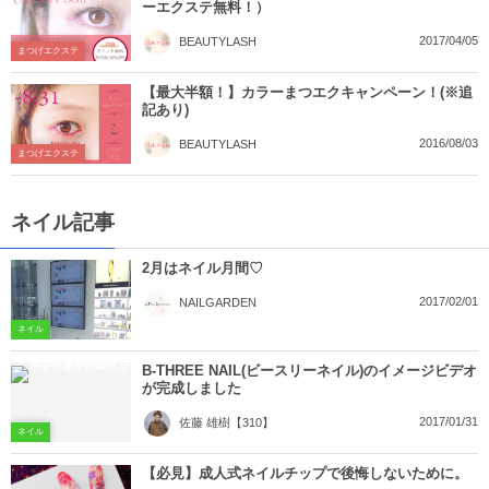
ーエクステ無料！）
2017/04/05
BEAUTYLASH
まつげエクステ
【最大半額！】カラーまつエクキャンペーン！(※追
記あり)
2016/08/03
BEAUTYLASH
まつげエクステ
ネイル記事
2月はネイル月間♡
2017/02/01
NAILGARDEN
ネイル
B-THREE NAIL(ビースリーネイル)のイメージビデオ
が完成しました
2017/01/31
佐藤 雄樹【310】
ネイル
【必見】成人式ネイルチップで後悔しないために。