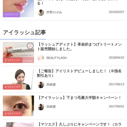
る！
2015/02/07
狩野のぞみ
メイクアップ
アイラッシュ記事
【ラッシュアディクト】革命的まつげトリートメン
ト販売開始しました。
2018/04/10
BEAUTYLASH
まつげエクステ
【ご報告】アイリストデビューしました！（※指名
割引あり）
2017/06/13
田崎愛
まつげエクステ
【アイラッシュ】下まつ毛最大半額キャンペーン！
2017/06/01
田崎愛
まつげエクステ
【マツエク】久しぶりにキャンペーンです！（カラ