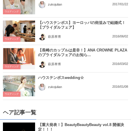
2017/01/22
zukojulian
ウエディング
【ハウステンボス】ヨーロッパの街並みで結婚式！
【ブライダルフェア】
2016/06/02
萩原孝博
ウエディング
【長崎のカップルは是非！】ANA CROWNE PLAZA
のブライダルフェアのお知ら...
2016/03/02
萩原孝博
ウエディング
ハウステンボスwedding☆
2016/01/08
zukojulian
ウエディング
ヘア記事一覧
【重大発表！】BeautyBeautyBeauty vol.8 開催決
定！！！