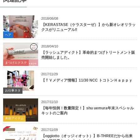
2018/06/08
【KERASTASE（ケラスターゼ）】から新オレオリラッ
クスがリニューアル‼︎
ヘア
2018/04/10
【ラッシュアディクト】革命的まつげトリートメント販
売開始しました。
まつげエクステ
2017/11/29
【ＴＶメディア情報】11/30 NCC トコトンＨａｐｐｙ
お仕事ネタ
2017/11/10
【毎年恒例！数量限定！】shu uemura年末スペシャル
キットのご案内
美容アイテム
2017/11/09
【oggiotto（オッジィオット）】B-THREEだから出来