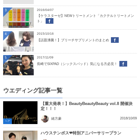
3
2016/04/07
【ケラスターゼ】NEWトリートメント「カクテルトリートメン
ト」
4
2015/10/16
【話題沸騰！】ブリーチサプリメントのまとめ
5
2017/11/09
長崎でSIXPAD（シックスパッド）気になる方必見！
ウエディング記事一覧
【重大発表！】BeautyBeautyBeauty vol.8 開催決
定！！！
2018/10/09
緒方豪
ヘア
ハウステンボス❤特別アニバーサリープラン