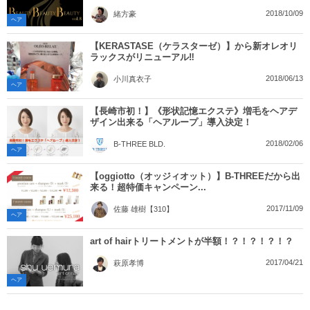
2018/10/09
緒方豪
ヘア
【KERASTASE（ケラスターゼ）】から新オレオリ
ラックスがリニューアル‼︎
2018/06/13
小川真衣子
ヘア
【長崎市初！】《形状記憶エクステ》増毛をヘアデ
ザイン出来る「ヘアループ」導入決定！
2018/02/06
B-THREE BLD.
ヘア
【oggiotto（オッジィオット）】B-THREEだから出
来る！超特価キャンペーン...
2017/11/09
佐藤 雄樹【310】
ヘア
art of hairトリートメントが半額！？！？！？！？
2017/04/21
萩原孝博
ヘア