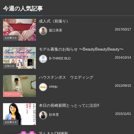
今週の人気記事
成人式（前撮り）
2017/03/17
阪口美香
お仕事ネタ
モデル募集のお知らせ 〜BeautyBeautyBeauty〜
2014/10/14
B-THREE BLD.
お知らせ
ハウステンボス ウエディング
2012/09/15
shinju
ウエディング
本日の長崎新聞とっとってに注目‼︎
2015/11/01
杉本景
お仕事ネタ
浜んまちCM撮影