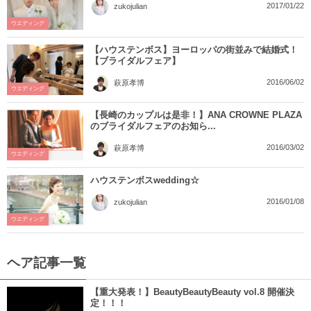
2017/01/22
zukojulian
ウエディング
【ハウステンボス】ヨーロッパの街並みで結婚式！
【ブライダルフェア】
2016/06/02
萩原孝博
ウエディング
【長崎のカップルは是非！】ANA CROWNE PLAZA
のブライダルフェアのお知ら...
2016/03/02
萩原孝博
ウエディング
ハウステンボスwedding☆
2016/01/08
zukojulian
ウエディング
ヘア記事一覧
【重大発表！】BeautyBeautyBeauty vol.8 開催決
定！！！