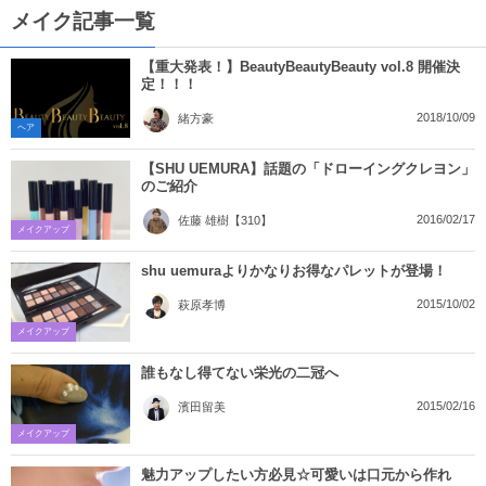
メイク記事一覧
【重大発表！】BeautyBeautyBeauty vol.8 開催決
定！！！
2018/10/09
緒方豪
ヘア
【SHU UEMURA】話題の「ドローイングクレヨン」
のご紹介
2016/02/17
佐藤 雄樹【310】
メイクアップ
shu uemuraよりかなりお得なパレットが登場！
2015/10/02
萩原孝博
メイクアップ
誰もなし得てない栄光の二冠へ
2015/02/16
濱田留美
メイクアップ
魅力アップしたい方必見☆可愛いは口元から作れ