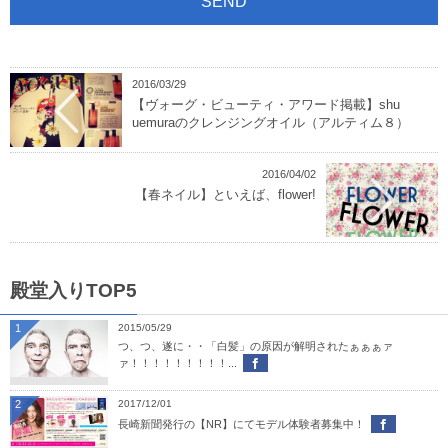
2016/03/29
【ヴォーグ・ビューティ・アワード掲載】shu
uemuraのクレンジングオイル（アルティム８）
2016/04/02
【春ネイル】といえば、flower!
殿堂入りTOP5
1
2015/05/29
つ、つ、遂に・・「白髪」の原因が解明されたぁぁぁァ
ァ！！！！！！！！！...
2
2017/12/01
長崎新聞発行の【NR】にてモデル体験者募集中！