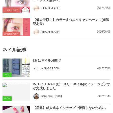
ーエクステ無料！）
2017/04/05
BEAUTYLASH
まつげエクステ
【最大半額！】カラーまつエクキャンペーン！(※追
記あり)
2016/08/03
BEAUTYLASH
まつげエクステ
ネイル記事
2月はネイル月間♡
2017/02/01
NAILGARDEN
ネイル
B-THREE NAIL(ビースリーネイル)のイメージビデオ
が完成しました
2017/01/31
佐藤 雄樹【310】
ネイル
【必見】成人式ネイルチップで後悔しないために。