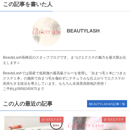
この記事を書いた人
BEAUTYLASH
BeautyLash長崎店のスタッフブログです。まつげエクステの魅力を最大限お伝
えします♫
BeautyLashでは国産で低刺激の最高級グルーを使用し「自まつ毛１本につきエ
クステ１本」の施術で自まつ毛を傷めずにナチュラルな仕上がりでエクステが
長持ちする技法を導入しています。もちろん全員美容師免許所持！
ご予約は
0958245975
まで
この人の最近の記事
BEAUTYLASHの記事一覧
まつげエクステ
まつげエクステ