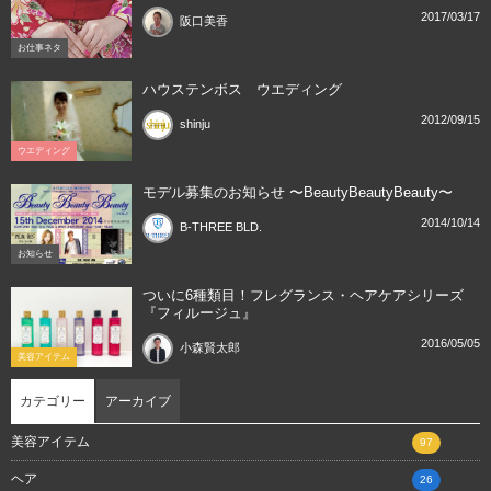
2017/03/17
阪口美香
お仕事ネタ
ハウステンボス ウエディング
2012/09/15
shinju
ウエディング
モデル募集のお知らせ 〜BeautyBeautyBeauty〜
2014/10/14
B-THREE BLD.
お知らせ
ついに6種類目！フレグランス・ヘアケアシリーズ
『フィルージュ』
2016/05/05
小森賢太郎
美容アイテム
カテゴリー
アーカイブ
美容アイテム
97
ヘア
26