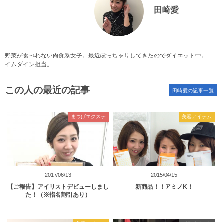
田崎愛
野菜が食べれない肉食系女子。最近ぽっちゃりしてきたのでダイエット中。
イムダイン担当。
この人の最近の記事
田崎愛の記事一覧
まつげエクステ
美容アイテム
2017/06/13
2015/04/15
【ご報告】アイリストデビューしまし
新商品！！アミノK！
た！（※指名割引あり）