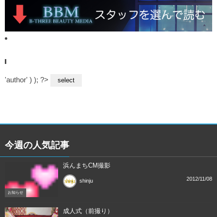
'author' ) ); ?>
今週の人気記事
浜んまちCM撮影
2012/11/08
shinju
お知らせ
成人式（前撮り）