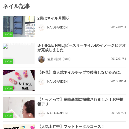
ネイル記事
2月はネイル月間♡
2017/02/01
NAILGARDEN
ネイル
B-THREE NAIL(ビースリーネイル)のイメージビデオ
が完成しました
2017/01/31
佐藤 雄樹【310】
ネイル
【必見】成人式ネイルチップで後悔しないために。
2016/10/04
NAILGARDEN
ネイル
【とっとって】長崎新聞に掲載されました！お得情
報アリ
2016/07/21
NAILGARDEN
ネイル
【人気上昇中】フットトータルコース！