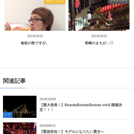
美容アイテム
プライベート
2014/10/11
2014/10/11
食欲の秋ですが。
長崎のまちが…♡
関連記事
2018/10/09
【重大発表！】BeautyBeautyBeauty vol.8 開催決
定！！！
ヘア
2018/06/12
【緊急告知！】モデルになりたい貴女へ