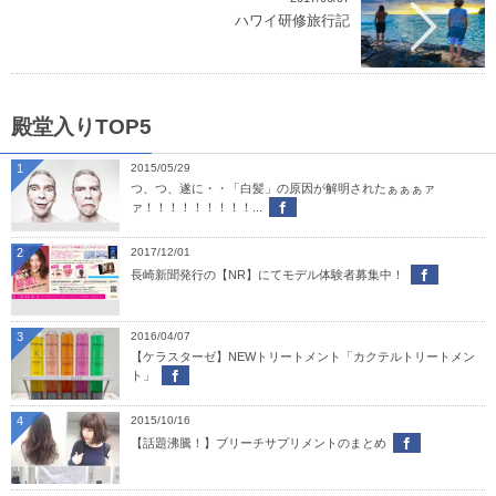
ハワイ研修旅行記
殿堂入りTOP5
1
2015/05/29
つ、つ、遂に・・「白髪」の原因が解明されたぁぁぁァ
ァ！！！！！！！！！...
2
2017/12/01
長崎新聞発行の【NR】にてモデル体験者募集中！
3
2016/04/07
【ケラスターゼ】NEWトリートメント「カクテルトリートメン
ト」
4
2015/10/16
【話題沸騰！】ブリーチサプリメントのまとめ