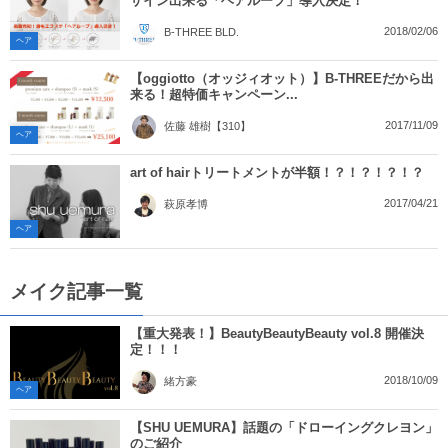
ザイン出来る「ヘアループ」導入決定！
2018/02/06
B-THREE BLD.
ヘア
【oggiotto（オッジィオット）】B-THREEだから出
来る！超特価キャンペーン...
2017/11/09
佐藤 雄樹【310】
ヘア
art of hairトリートメントが半額！？！？！？！？
2017/04/21
萩原孝博
ヘア
メイク記事一覧
【重大発表！】BeautyBeautyBeauty vol.8 開催決
定！！！
2018/10/09
緒方豪
ヘア
【SHU UEMURA】話題の「ドローイングクレヨン」
のご紹介