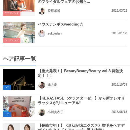
のブライダルフェアのお知ら...
2016/03/02
萩原孝博
ウエディング
ハウステンボスwedding☆
2016/01/08
zukojulian
ウエディング
ヘア記事一覧
【重大発表！】BeautyBeautyBeauty vol.8 開催決
定！！！
2018/10/09
緒方豪
ヘア
【KERASTASE（ケラスターゼ）】から新オレオリ
ラックスがリニューアル‼︎
2018/06/13
小川真衣子
ヘア
【長崎市初！】《形状記憶エクステ》増毛をヘアデ