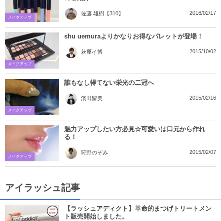
2016/02/17
佐藤 雄樹【310】
メイクアップ
shu uemuraよりかなりお得なパレットが登場！
2015/10/02
萩原孝博
メイクアップ
誰もなし得てない栄光の二冠へ
2015/02/16
濱田留美
メイクアップ
魅力アップしたい方必見☆可愛いは口元から作れ
る！
2015/02/07
狩野のぞみ
メイクアップ
アイラッシュ記事
【ラッシュアディクト】革命的まつげトリートメン
ト販売開始しました。