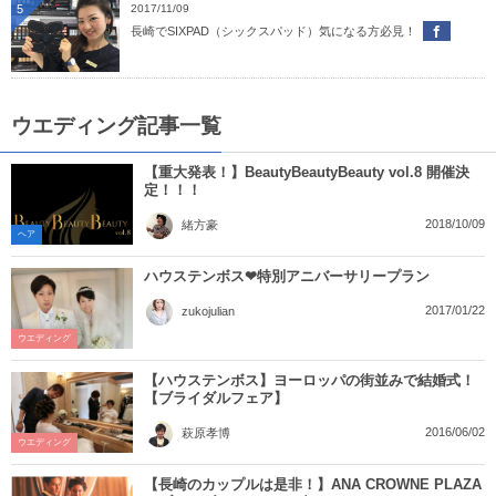
5
2017/11/09
長崎でSIXPAD（シックスパッド）気になる方必見！
ウエディング記事一覧
【重大発表！】BeautyBeautyBeauty vol.8 開催決
定！！！
2018/10/09
緒方豪
ヘア
ハウステンボス❤特別アニバーサリープラン
2017/01/22
zukojulian
ウエディング
【ハウステンボス】ヨーロッパの街並みで結婚式！
【ブライダルフェア】
2016/06/02
萩原孝博
ウエディング
【長崎のカップルは是非！】ANA CROWNE PLAZA