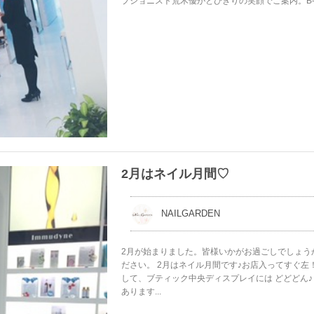
プショニスト荒木優がとびきりの笑顔でご案内。B-TH
2月はネイル月間♡
NAILGARDEN
2月が始まりました。皆様いかがお過ごしでしょう
ださい。 2月はネイル月間です♪お店入ってすぐ左！
して、ブティック中央ディスプレイには どどどん♪
あります...