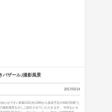
めきバザール｣撮影風景
2017/02/14
せです♪ 来週2/22(水)19時から放送予定のNBC特番｢と
その撮影風景を少しご紹介させていただきます。 今回もレセ