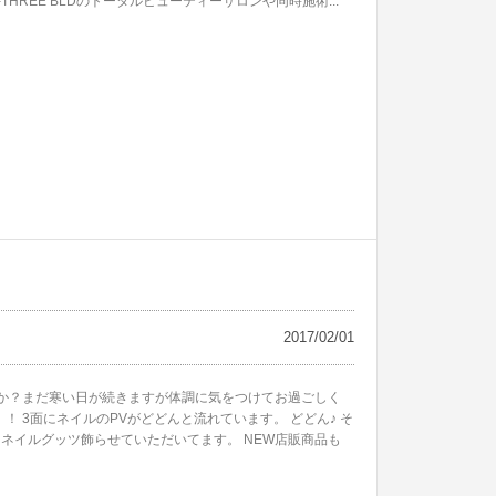
REE BLDのトータルビューティーサロンや同時施術...
2017/02/01
か？まだ寒い日が続きますが体調に気をつけてお過ごしく
！ 3面にネイルのPVがどどんと流れています。 どどん♪ そ
 ネイルグッツ飾らせていただいてます。 NEW店販商品も