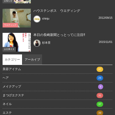
お知らせ
ハウステンボス ウエディング
2012/09/15
shinju
ウエディング
本日の長崎新聞とっとってに注目‼︎
2015/11/01
杉本景
お仕事ネタ
カテゴリー
アーカイブ
美容アイテム
97
ヘア
26
メイクアップ
6
まつげエクステ
31
ネイル
37
エステ
39