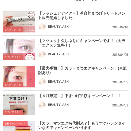
【ラッシュアディクト】革命的まつげトリートメン
ト販売開始しました。
BEAUTYLASH
2018/04/10
まつげエクステ
【マツエク】久しぶりにキャンペーンです！（カラ
ーエクステ無料！）
BEAUTYLASH
2017/04/05
まつげエクステ
【最大半額！】カラーまつエクキャンペーン！(※追
記あり)
BEAUTYLASH
2016/07/05
まつげエクステ
【４月限定！】下まつげ半額キャンペーン！！！
BEAUTYLASH
2016/04/01
まつげエクステ
【カラーマツエク時代到来？】もうすぐバレンタイ
お得キャンペーン！
ンなのでキャンペーンやります