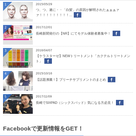
1
2015/05/29
つ、つ、遂に・・「白髪」の原因が解明されたぁぁぁァ
ァ！！！！！！！！！...
2
2017/12/01
長崎新聞発行の【NR】にてモデル体験者募集中！
3
2016/04/07
【ケラスターゼ】NEWトリートメント「カクテルトリートメン
ト」
4
2015/10/16
【話題沸騰！】ブリーチサプリメントのまとめ
5
2017/11/09
長崎でSIXPAD（シックスパッド）気になる方必見！
Facebookで更新情報をGET！