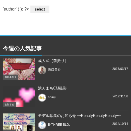
'author' ) ); ?>
今週の人気記事
成人式（前撮り）
2017/03/17
阪口美香
お仕事ネタ
浜んまちCM撮影
2012/11/08
shinju
お知らせ
モデル募集のお知らせ 〜BeautyBeautyBeauty〜
2014/10/14
B-THREE BLD.