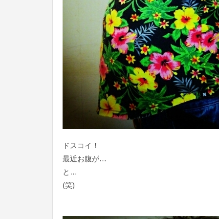
ドスコイ！
最近お腹が…
と…
(笑)