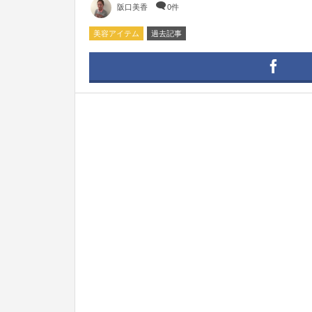
阪口美香
0件
美容アイテム
過去記事