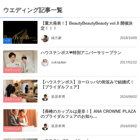
ウエディング記事一覧
【重大発表！】BeautyBeautyBeauty vol.8 開催決
定！！！
2018/10/09
緒方豪
ヘア
ハウステンボス❤特別アニバーサリープラン
2017/01/22
zukojulian
ウエディング
【ハウステンボス】ヨーロッパの街並みで結婚式！
【ブライダルフェア】
2016/06/02
萩原孝博
ウエディング
【長崎のカップルは是非！】ANA CROWNE PLAZA
のブライダルフェアのお知ら...
2016/03/02
萩原孝博
ウエディング