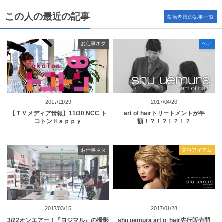
この人の最近の記事
萩原孝博の記事一覧
お仕事ネタ
ヘア
2017/11/29
2017/04/20
【ＴＶメディア情報】11/30 NCC ト
art of hairトリートメントが半
コトンＨａｐｐｙ
額！？！？！？！？
お仕事ネタ
美容アイテム
2017/03/15
2017/01/28
3/22オンエアー！『ヨジマル』の撮影
shu uemura art of hair先行販売開