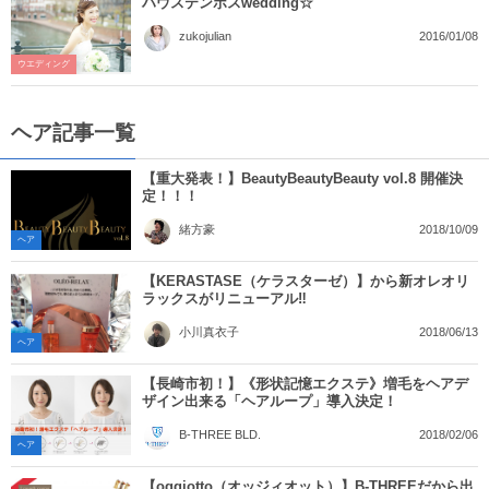
ハウステンボスwedding☆
2016/01/08
zukojulian
ウエディング
ヘア記事一覧
【重大発表！】BeautyBeautyBeauty vol.8 開催決
定！！！
2018/10/09
緒方豪
ヘア
【KERASTASE（ケラスターゼ）】から新オレオリ
ラックスがリニューアル‼︎
2018/06/13
小川真衣子
ヘア
【長崎市初！】《形状記憶エクステ》増毛をヘアデ
ザイン出来る「ヘアループ」導入決定！
2018/02/06
B-THREE BLD.
ヘア
【oggiotto（オッジィオット）】B-THREEだから出