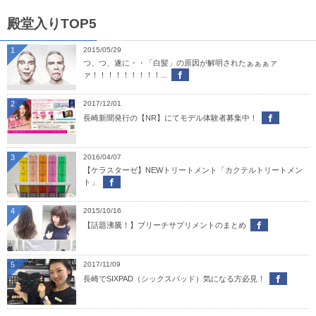
殿堂入りTOP5
1
2015/05/29
つ、つ、遂に・・「白髪」の原因が解明されたぁぁぁァ
ァ！！！！！！！！！...
2
2017/12/01
長崎新聞発行の【NR】にてモデル体験者募集中！
3
2016/04/07
【ケラスターゼ】NEWトリートメント「カクテルトリートメン
ト」
4
2015/10/16
【話題沸騰！】ブリーチサプリメントのまとめ
5
2017/11/09
長崎でSIXPAD（シックスパッド）気になる方必見！