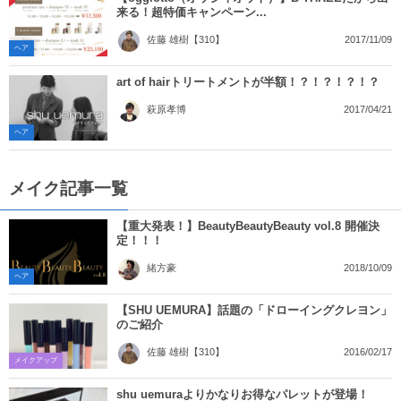
来る！超特価キャンペーン...
2017/11/09
佐藤 雄樹【310】
ヘア
art of hairトリートメントが半額！？！？！？！？
2017/04/21
萩原孝博
ヘア
メイク記事一覧
【重大発表！】BeautyBeautyBeauty vol.8 開催決
定！！！
2018/10/09
緒方豪
ヘア
【SHU UEMURA】話題の「ドローイングクレヨン」
のご紹介
2016/02/17
佐藤 雄樹【310】
メイクアップ
shu uemuraよりかなりお得なパレットが登場！