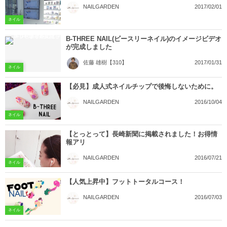
2017/02/01
NAILGARDEN
ネイル
B-THREE NAIL(ビースリーネイル)のイメージビデオ
が完成しました
2017/01/31
佐藤 雄樹【310】
ネイル
【必見】成人式ネイルチップで後悔しないために。
2016/10/04
NAILGARDEN
ネイル
【とっとって】長崎新聞に掲載されました！お得情
報アリ
2016/07/21
NAILGARDEN
ネイル
【人気上昇中】フットトータルコース！
2016/07/03
NAILGARDEN
ネイル