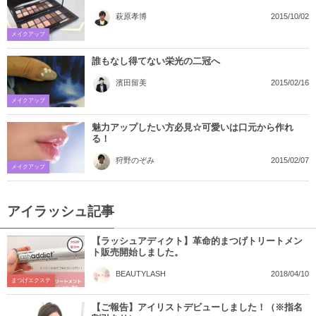
2015/10/02
萩原孝博
メイクアップ
誰もなし得てない栄光の二冠へ
2015/02/16
濱田留美
メイクアップ
魅力アップしたい方必見☆可愛いは口元から作れ
る！
2015/02/07
狩野のぞみ
メイクアップ
アイラッシュ記事
【ラッシュアディクト】革命的まつげトリートメン
ト販売開始しました。
2018/04/10
BEAUTYLASH
まつげエクステ
【ご報告】アイリストデビューしました！（※指名