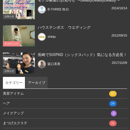
モデル募集のお知らせ 〜BeautyBeautyBeauty〜
2014/10/14
B-THREE BLD.
お知らせ
ハウステンボス ウエディング
2012/09/15
shinju
ウエディング
長崎でSIXPAD（シックスパッド）気になる方必見！
2017/11/09
阪口美香
お知らせ
カテゴリー
アーカイブ
美容アイテム
97
ヘア
26
メイクアップ
6
まつげエクステ
31