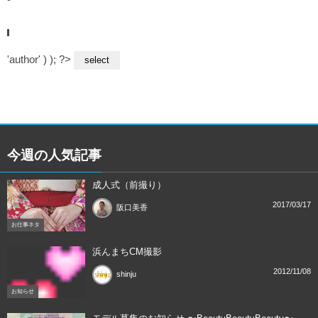
'author' ) ); ?>
今週の人気記事
成人式（前撮り）
2017/03/17
阪口美香
お仕事ネタ
浜んまちCM撮影
2012/11/08
shinju
お知らせ